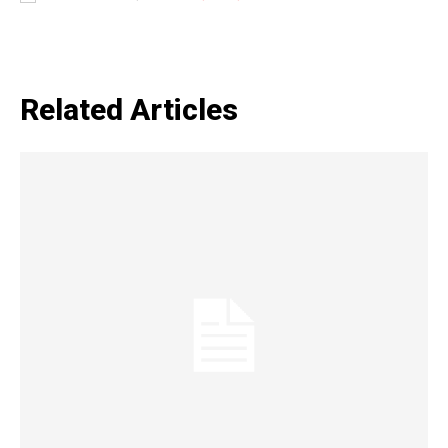
Tree Plantation Contest
Related Articles
SUBSCRIBE NOW
Company
Home