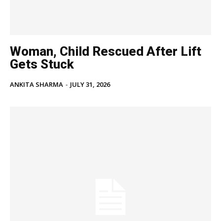
Noida News
Celebrity
Education
Woman, Child Rescued After Lift
Business
Gets Stuck
Health
ANKITA SHARMA
-
JULY 31, 2026
Sports
Auto
Tech
Subscription Plan
Like this:
Loading...